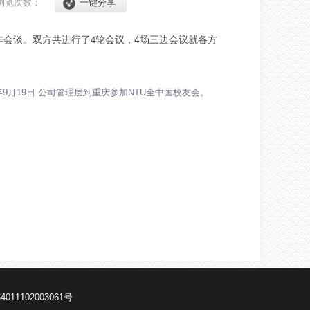
浏览次数：
一键分享
，4
作会谈。双方共进行了
轮会议
场三边会议就各方
4
5年9月19日 公司管理层到重庆参加NTU全中国校友会。
011102003061号