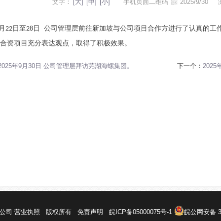
文字：
[大]
[中]
[小]
手机页面二维码
2025/9/30
月
日至
日
公司管理层前往新加坡与公司项目合作方进行了认真的工
22
28
合资项目充分表达观点，取得了积极效果。
2025年9月30日 公司管理层拜访芜湖海螺集团。
下一个：
202
限公司
营业执照
版权所有
免责声明
皖ICP备05000075号-1
皖公网安备 34